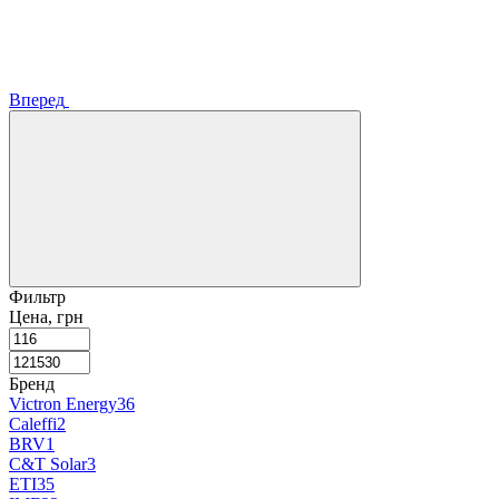
Вперед
Фильтр
Цена, грн
Бренд
Victron Energy
36
Caleffi
2
BRV
1
C&T Solar
3
ЕТI
35