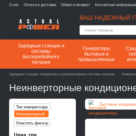
Перейти к основному контенту
О нас
Оплата и доставка
Обмен и возврат
Контактная информац
ВАШ НАДЕЖНЫЙ П
Зарядные станции и
Генераторы
Сре
системы
бытовые и
свя
бесперебойного
промышленные
инт
питания
Зарядные станции, генераторы и альтернативные системы питания
Климатич
Неинверторные кондицион
Бытовые кондици
Тип компрессора:
Неинверторный
Очистить фильтр
Цена, грн