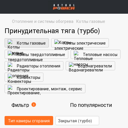
Отопление и системы обогрева
Котлы газовые
Принудительная тяга (турбо)
Котлы газовые
Котлы электрические
Котлы твердотопливные
Тепловые насосы
Радиаторы отопления
Водонагреватели
Конвекторы
Проектирование, монтаж, сервис
Фильтр
По популярности
1
Тип камеры сгорания
Закрытая (турбо)