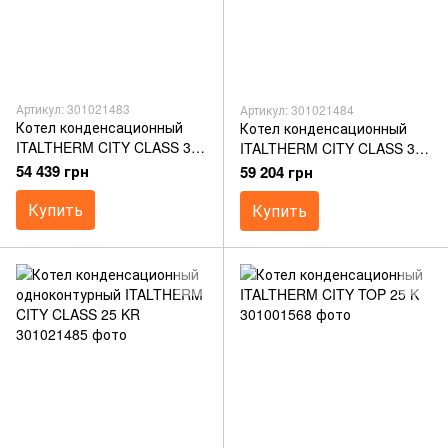
Артикул: 301021483
Артикул: 301021484
Котел конденсационный
Котел конденсационный
ITALTHERM CITY CLASS 30
ITALTHERM CITY CLASS 35
K
K
54 439 грн
59 204 грн
Купить
Купить