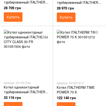
турбированный ITALTHERM
турбированный ITALTHERM
CITY CLASS 20 F
CITY CLASS 25 FR
28 709 грн
28 970 грн
Купить
Купить
Артикул: 301051504
Артикул: 301001212
Котел одноконтурный
Котел ITALTHERM TIME
турбированный ITALTHERM
POWER 70 K
CITY CLASS 30 FR
33 116 грн
122 140 грн