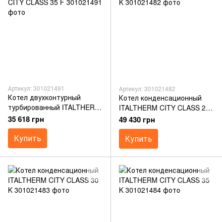
Артикул: 301021491
Артикул: 301021482
Котел двухконтурный
Котел конденсационный
турбированный ITALTHERM
ITALTHERM CITY CLASS 25
CITY CLASS 35 F
K
35 618 грн
49 430 грн
Купить
Купить