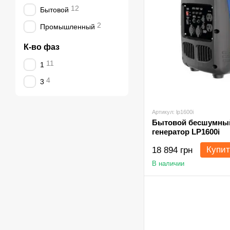
12
Бытовой
2
Промышленный
К-во фаз
11
1
4
3
Артикул: lp1600i
Бытовой бесшумны
генератор LP1600i
Купит
18 894 грн
В наличии