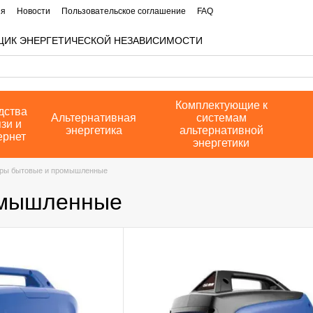
ия
Новости
Пользовательское соглашение
FAQ
ЩИК ЭНЕРГЕТИЧЕСКОЙ НЕЗАВИСИМОСТИ
Комплектующие к
дства
Альтернативная
системам
зи и
энергетика
альтернативной
ернет
энергетики
оры бытовые и промышленные
омышленные