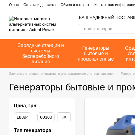
Перейти к основному контенту
О нас
Оплата и доставка
Обмен и возврат
Контактная информац
ВАШ НАДЕЖНЫЙ ПОСТАВ
Зарядные станции и
Генераторы
Сре
системы
бытовые и
свя
бесперебойного
промышленные
инт
питания
Зарядные станции, генераторы и альтернативные системы питания
Генерат
Генераторы бытовые и пр
Цена, грн
От Цена, грн
До Цена, грн
OK
Тип генератора