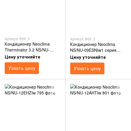
Артикул: 869_2
Артикул: 868_2
Кондиционер Neoclima
Кондиционер Neoclima
Therminator 3.2 NS/NU-
NS/NU-09ESNIw1 серия
07EHXIw1Z
Skycold Nordic (-25°С)
Цену уточняйте
Цену уточняйте
Узнать цену
Узнать цену