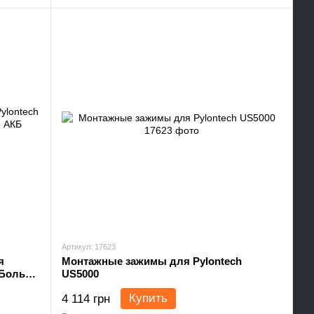
Артикул: 17623
я
Монтажные зажимы для Pylontech
/ Больше
US5000
Купить
4 114 грн