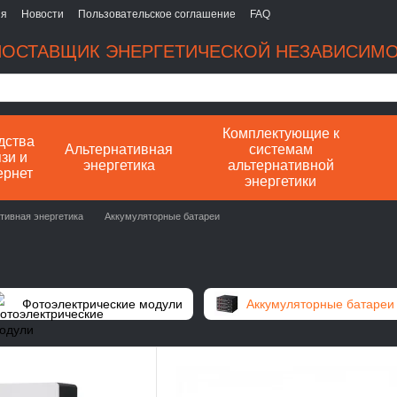
ия
Новости
Пользовательское соглашение
FAQ
ОСТАВЩИК ЭНЕРГЕТИЧЕСКОЙ НЕЗАВИСИМ
Комплектующие к
дства
Альтернативная
системам
зи и
энергетика
альтернативной
ернет
энергетики
тивная энергетика
Аккумуляторные батареи
Фотоэлектрические модули
Аккумуляторные батареи