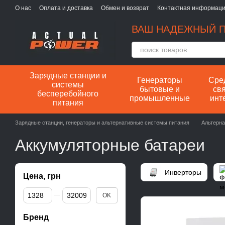
Перейти к основному контенту
О нас
Оплата и доставка
Обмен и возврат
Контактная информац
ВАШ НАДЕЖНЫЙ П
Зарядные станции и
Генераторы
Сре
системы
бытовые и
свя
бесперебойного
промышленные
инт
питания
Зарядные станции, генераторы и альтернативные системы питания
Альтерна
Аккумуляторные батареи
Инверторы
Цена, грн
От Цена, грн
До Цена, грн
OK
Бренд