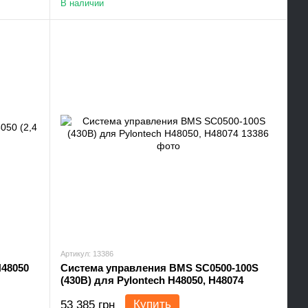
В наличии
Артикул: 13386
H48050
Система управления BMS SC0500-100S
(430В) для Pylontech H48050, H48074
Купить
53 385 грн