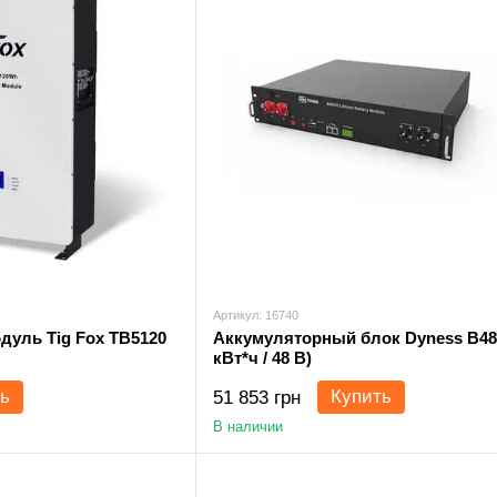
Артикул: 16740
уль Tig Fox TB5120
Аккумуляторный блок Dyness B485
кВт*ч / 48 В)
ь
Купить
51 853 грн
В наличии