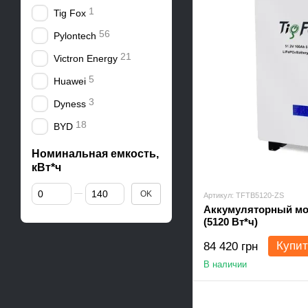
1
Tig Fox
56
Pylontech
21
Victron Energy
5
Huawei
3
Dyness
18
BYD
Номинальная емкость,
кВт*ч
От Номинальная емкость, кВт*ч
До Номинальная емкость, кВт*ч
OK
Артикул: TFTB5120-ZS
Аккумуляторный мод
(5120 Вт*ч)
Купит
84 420 грн
В наличии