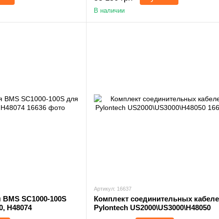
В наличии
Артикул: 16637
я BMS SC1000-100S
Комплект соединительных кабеле
0, H48074
Pylontech US2000\US3000\H48050