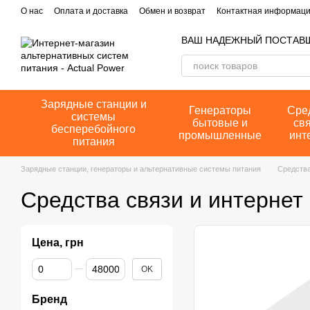
Перейти к основному контенту
О нас
Оплата и доставка
Обмен и возврат
Контактная информац
ВАШ НАДЕЖНЫЙ ПОСТАВ
Зарядные станции и
Генераторы
Сре
системы
бытовые и
свя
бесперебойного
промышленные
инт
питания
Зарядные станции, генераторы и альтернативные системы питания
Средства
Средства связи и интернет
Цена, грн
От Цена, грн
До Цена, грн
OK
Бренд