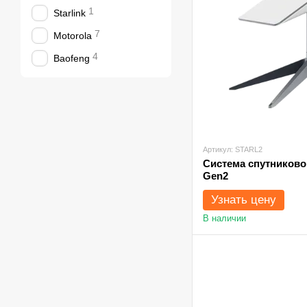
1
Starlink
7
Motorola
4
Baofeng
Артикул: STARL2
Система спутниковог
Gen2
Узнать цену
В наличии