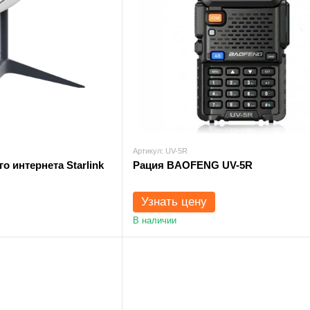
Артикул: UV-5R
о интернета Starlink
Рация BAOFENG UV-5R
Узнать цену
В наличии