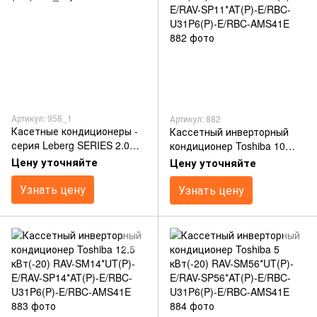
Артикул: 958_1
Артикул: 882
Касетные кондиционеры -
Кассетный инверторный
серия Leberg SERIES 2.0
кондиционер Toshiba 10
(-20)
кВт(-20) RAV-SM11*UT(P)-
Цену уточняйте
Цену уточняйте
E/RAV-SP11*AT(P)-E/RBC-
Узнать цену
U31P6(P)-E/RBC-AMS41E
Узнать цену