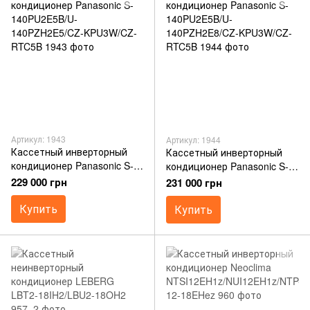
Артикул: 1943
Артикул: 1944
Кассетный инверторный
Кассетный инверторный
кондиционер Panasonic S-
кондиционер Panasonic S-
140PU2E5B/U-
140PU2E5B/U-
229 000 грн
231 000 грн
140PZH2E5/CZ-KPU3W/CZ-
140PZH2E8/CZ-KPU3W/CZ-
RTC5B
Купить
RTC5B
Купить