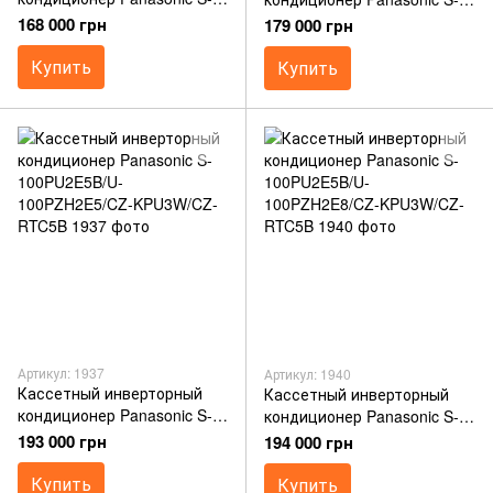
71PU2E5B/U- 71PZH2E5/CZ-
71PU2E5B/U- 71PZH2E8/CZ-
168 000 грн
179 000 грн
KPU3A/CZ-RTC5B
KPU3A/CZ-RTC5B
Купить
Купить
Артикул: 1937
Артикул: 1940
Кассетный инверторный
Кассетный инверторный
кондиционер Panasonic S-
кондиционер Panasonic S-
100PU2E5B/U-
100PU2E5B/U-
193 000 грн
194 000 грн
100PZH2E5/CZ-KPU3W/CZ-
100PZH2E8/CZ-KPU3W/CZ-
RTC5B
Купить
RTC5B
Купить