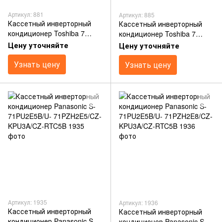
Артикул: 881
Артикул: 885
Кассетный инверторный
Кассетный инверторный
кондиционер Toshiba 7
кондиционер Toshiba 7
кВт(-15) RAV-SM80*UT(P)-
кВт(-20) RAV-SM80*UT(P)-
Цену уточняйте
Цену уточняйте
E/RAV-SM80*AT(P)-E/RBC-
E/RAV-SP80*AT(P)-E/RBC-
U31P6(P)-E/RBC-AMS41E
Узнать цену
U31P6(P)-E/RBC-AMS41E
Узнать цену
Артикул: 1935
Артикул: 1936
Кассетный инверторный
Кассетный инверторный
кондиционер Panasonic S-
кондиционер Panasonic S-