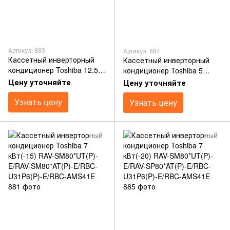
Артикул: 883
Артикул: 884
Кассетный инверторный
Кассетный инверторный
кондиционер Toshiba 12.5
кондиционер Toshiba 5
кВт(-20) RAV-SM14*UT(P)-
кВт(-20) RAV-SM56*UT(P)-
Цену уточняйте
Цену уточняйте
E/RAV-SP14*AT(P)-E/RBC-
E/RAV-SP56*AT(P)-E/RBC-
U31P6(P)-E/RBC-AMS41E
Узнать цену
U31P6(P)-E/RBC-AMS41E
Узнать цену