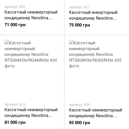
Артикул: 833
Артикул: 827
Кассетный неинверторный
Кассетный инверторный
кондиционер Neoclima
кондиционер Neoclima
NTS36AH3e/NU36AH3e
NTSI18EH1z/NUI18EH1z/NTP
71 000 грн
75 000 грн
-12-18EHez
Артикул: 834
Артикул: 835
Кассетный неинверторный
Кассетный неинверторный
кондиционер Neoclima
кондиционер Neoclima
NTS48AH3e/NU48AH3e
NTS60AH3e/NU60AH3e
81 000 грн
93 000 грн