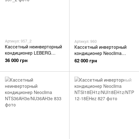
Артикул: 957_2
Артикул: 960
Кассетный неинверторный
Кассетный инверторный
кондиционер LEBERG
кондиционер Neoclima
LBT2-18IH2/LBU2-18OH2
NTSI12EH1z/NUI12EH1z/NTP
36 000 грн
62 000 грн
-12-18EHez