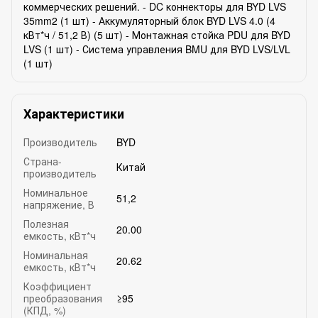
коммерческих решений. - DC коннекторы для BYD LVS
35mm2 (1 шт) - Аккумуляторный блок BYD LVS 4.0 (4
кВт*ч / 51,2 В) (5 шт) - Монтажная стойка PDU для BYD
LVS (1 шт) - Система управления BMU для BYD LVS/LVL
(1 шт)
Характеристики
Производитель
BYD
Страна-
Китай
производитель
Номинальное
51,2
напряжение, В
Полезная
20.00
емкость, кВт*ч
Номинальная
20.62
емкость, кВт*ч
Коэффициент
преобразования
≥95
(КПД, %)