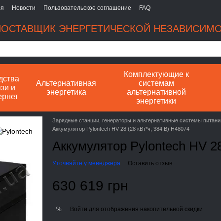
ия
Новости
Пользовательское соглашение
FAQ
ОСТАВЩИК ЭНЕРГЕТИЧЕСКОЙ НЕЗАВИСИМ
Комплектующие к
дства
Альтернативная
системам
зи и
энергетика
альтернативной
ернет
энергетики
Зарядные станции, генераторы и альтернативные системы питани
Аккумулятор Pylontech HV 28 (28 кВт*ч, 384 В) H48074
Аккумулятор Pylontech HV 28
Уточняйте у менеджера
Оставить отзыв
630 619 грн
Войти
для отображения накопительной скидки
%