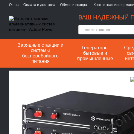
Перейти к основному контенту
О нас
Оплата и доставка
Обмен и возврат
Контактная информац
ВАШ НАДЕЖНЫЙ П
Зарядные станции и
Генераторы
Сре
системы
бытовые и
свя
бесперебойного
промышленные
инт
питания