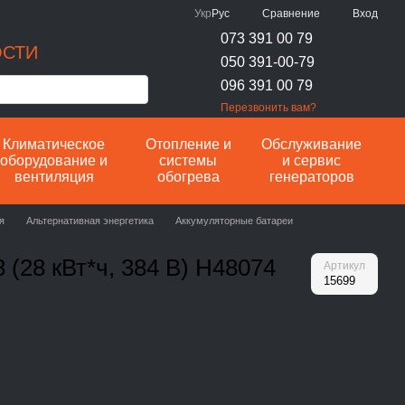
Сравнение
Укр
Рус
Вход
073 391 00 79
ОСТИ
050 391-00-79
096 391 00 79
Перезвонить вам?
Климатическое
Отопление и
Обслуживание
оборудование и
системы
и сервис
вентиляция
обогрева
генераторов
я
Альтернативная энергетика
Аккумуляторные батареи
 (28 кВт*ч, 384 В) H48074
Артикул
15699