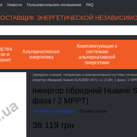
ия
Новости
Пользовательское соглашение
FAQ
ОСТАВЩИК ЭНЕРГЕТИЧЕСКОЙ НЕЗАВИСИМ
Комплектующие к
дства
Альтернативная
системам
зи и
энергетика
альтернативной
ернет
энергетики
Зарядные станции, генераторы и альтернативные системы питани
Інвертор гібридний Huawei SUN2000-3KTL-L1 (3 кВт, 1 фаза / 2 MP
Інвертор гібридний Huawei S
фаза / 2 MPPT)
Уточняйте у менеджера
Оставить отзыв
38 119 грн