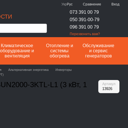
Сравнение
Укр
Рус
Вход
073 391 00 79
ОСТИ
050 391-00-79
096 391 00 79
Перезвонить вам?
Климатическое
Отопление и
Обслуживание
оборудование и
системы
и сервис
вентиляция
обогрева
генераторов
я
Альтернативная энергетика
Инверторы
PT)
UN2000-3KTL-L1 (3 кВт, 1
Артикул
13926