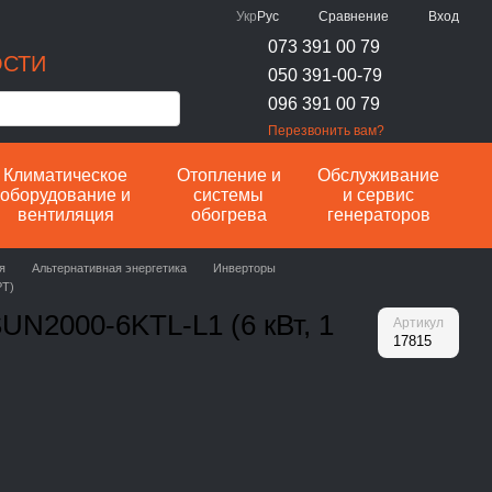
Сравнение
Укр
Рус
Вход
073 391 00 79
ОСТИ
050 391-00-79
096 391 00 79
Перезвонить вам?
Климатическое
Отопление и
Обслуживание
оборудование и
системы
и сервис
вентиляция
обогрева
генераторов
я
Альтернативная энергетика
Инверторы
PT)
UN2000-6KTL-L1 (6 кВт, 1
Артикул
17815