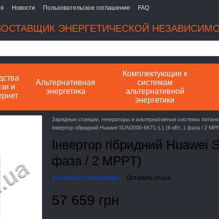
ия
Новости
Пользовательское соглашение
FAQ
ОСТАВЩИК ЭНЕРГЕТИЧЕСКОЙ НЕЗАВИСИМ
Комплектующие к
дства
Альтернативная
системам
зи и
энергетика
альтернативной
ернет
энергетики
Зарядные станции, генераторы и альтернативные системы питани
Інвертор гібридний Huawei SUN2000-6KTL-L1 (6 кВт, 1 фаза / 2 MP
Інвертор гібридний Huawei S
фаза / 2 MPPT)
Уточняйте у менеджера
Оставить отзыв
57 659 грн