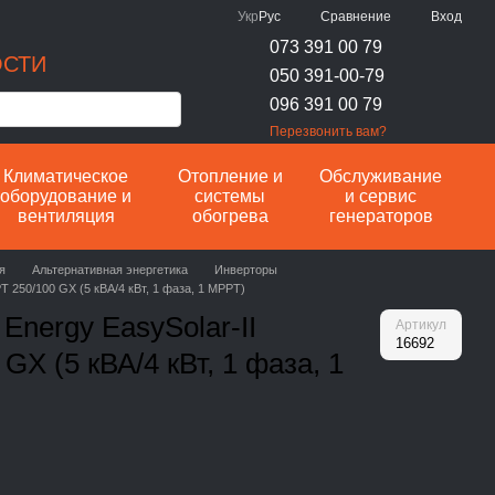
Сравнение
Укр
Рус
Вход
073 391 00 79
ОСТИ
050 391-00-79
096 391 00 79
Перезвонить вам?
Климатическое
Отопление и
Обслуживание
оборудование и
системы
и сервис
вентиляция
обогрева
генераторов
я
Альтернативная энергетика
Инверторы
T 250/100 GX (5 кВА/4 кВт, 1 фаза, 1 MPPT)
Energy EasySolar-II
Артикул
16692
GX (5 кВА/4 кВт, 1 фаза, 1