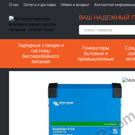
Перейти к основному контенту
О нас
Оплата и доставка
Обмен и возврат
Контактная информац
ВАШ НАДЕЖНЫЙ П
Зарядные станции и
Генераторы
Сре
системы
бытовые и
свя
бесперебойного
промышленные
инт
питания