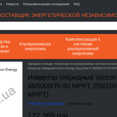
ия
Новости
Пользовательское соглашение
FAQ
ОСТАВЩИК ЭНЕРГЕТИЧЕСКОЙ НЕЗАВИСИМ
Комплектующие к
дства
Альтернативная
системам
зи и
энергетика
альтернативной
ернет
энергетики
Зарядные станции, генераторы и альтернативные системы питани
Инвертор гибридный Victron Energy EasySolar-II 48/5000/70-50 MPP
Инвертор гибридный Victron 
48/5000/70-50 MPPT 250/100 
MPPT)
Уточняйте у менеджера
Оставить отзыв
172 389 грн