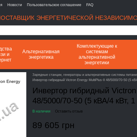
ия
Новости
Пользовательское соглашение
FAQ
ОСТАВЩИК ЭНЕРГЕТИЧЕСКОЙ НЕЗАВИСИМ
Комплектующие к
дства
Альтернативная
системам
зи и
энергетика
альтернативной
ернет
энергетики
Зарядные станции, генераторы и альтернативные системы питани
Инвертор гибридный Victron Energy MultiPlus-II 48/5000/70-50 (5 кВ
Инвертор гибридный Victron E
48/5000/70-50 (5 кВА/4 кВт, 
В наличии
Оставить отзыв
89 605 грн