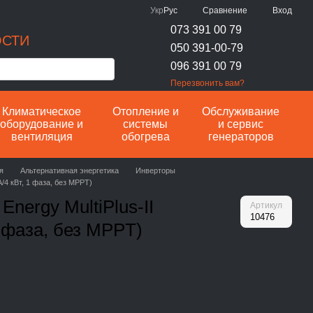
Сравнение
Укр
Рус
Вход
073 391 00 79
ОСТИ
050 391-00-79
096 391 00 79
Перезвонить вам?
Климатическое
Отопление и
Обслуживание
оборудование и
системы
и сервис
вентиляция
обогрева
генераторов
я
Альтернативная энергетика
Инверторы
А/4 кВт, 1 фаза, без MPPT)
nergy MultiPlus-II
Артикул
10476
1 фаза, без MPPT)