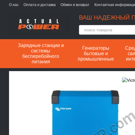
Перейти к основному контенту
О нас
Оплата и доставка
Обмен и возврат
Контактная информац
ВАШ НАДЕЖНЫЙ П
Зарядные станции и
Генераторы
Сре
системы
бытовые и
свя
бесперебойного
промышленные
инт
питания