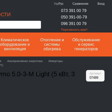
Сравнение
Укр
Рус
Вход
073 391 00 79
ОСТИ
050 391-00-79
096 391 00 79
Перезвонить вам?
Климатическое
Отопление и
Обслуживание
оборудование и
системы
и сервис
вентиляция
обогрева
генераторов
я
Альтернативная энергетика
Инверторы
PT)
o 5.0-3-М Light (5 кВт, 3
Артикул
07489