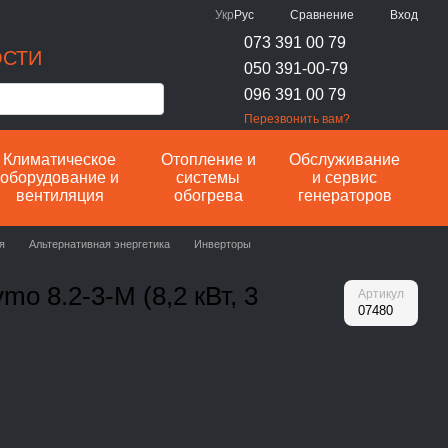
Сравнение
Укр
Рус
Вход
073 391 00 79
ОСТИ
050 391-00-79
096 391 00 79
Перезвонить вам?
Климатическое
Отопление и
Обслуживание
оборудование и
системы
и сервис
вентиляция
обогрева
генераторов
я
Альтернативная энергетика
Инверторы
mo 8.2-3-M (8,2 кВт, 3
Артикул
07480