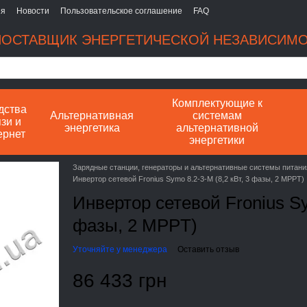
ия
Новости
Пользовательское соглашение
FAQ
ОСТАВЩИК ЭНЕРГЕТИЧЕСКОЙ НЕЗАВИСИМ
Комплектующие к
дства
Альтернативная
системам
зи и
энергетика
альтернативной
ернет
энергетики
Зарядные станции, генераторы и альтернативные системы питани
Инвертор сетевой Fronius Symo 8.2-3-M (8,2 кВт, 3 фазы, 2 MPPT)
Инвертор сетевой Fronius Sy
фазы, 2 MPPT)
Уточняйте у менеджера
Оставить отзыв
86 433 грн