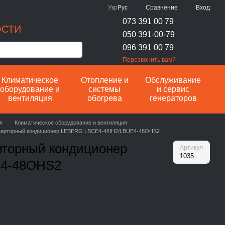
Сравнение
Укр
Рус
Вход
073 391 00 79
ОСТИ
050 391-00-79
096 391 00 79
Перезвонить вам?
Климатическое
Отопление и
Обслуживание
оборудование и
системы
и сервис
вентиляция
обогрева
генераторов
я
Климатическое оборудование и вентиляция
верторный кондиционер LEBERG LBCE4-48IH2/LBUE4-48OHS2
рторный кондиционер
Артикул
1035
E4-48OHS2