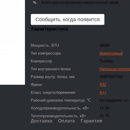
Войти
для отображения накопительной скидки
%
Сообщить, когда появится
Характеристики
Мощность, BTU
48000
Тип компрессора
Инверторный
Компрессор
Toshiba
Тип внутреннего блока
Напольно-потол
Размер внутр. блока, мм
1690*820*350
Фреон
R32
Класс энергосбережения
A++
Рабочий диапазон температур, °С
Охлаждение: от -
Холодопроизводительность, кВт
14.38
Теплопроизводительность, кВт
16.70
Доставка
Оплата
Гарантия