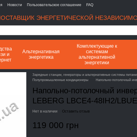
ия
Новости
Пользовательское соглашение
FAQ
ОСТАВЩИК ЭНЕРГЕТИЧЕСКОЙ НЕЗАВИСИМ
Комплектующие к
дства
Альтернативная
системам
зи и
энергетика
альтернативной
ернет
энергетики
Зарядные станции, генераторы и альтернативные системы питани
Полупромышленные кондиционеры
Напольно-потолочный ин
Напольно-потолочный инве
LEBERG LBCE4-48IH2/LBU
Нет в наличии
Оставить отзыв
119 000 грн