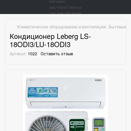
Климатическое оборудование и вентиляция
Бытовые к
Кондиционер Leberg LS-
18ODI3/LU-18ODI3
Артикул:
1022
Оставить отзыв