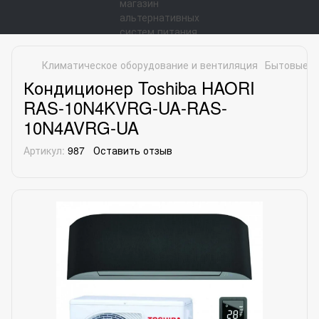
Климатическое оборудование и вентиляция
Бытовые к
Кондиционер Toshiba HAORI
RAS-10N4KVRG-UA-RAS-
10N4AVRG-UA
Артикул:
987
Оставить отзыв