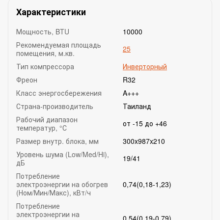
Характеристики
Мощность, BTU
10000
Рекомендуемая площадь
25
помещения, м.кв.
Тип компрессора
Инверторный
Фреон
R32
Класс энергосбережения
A+++
Страна-производитель
Таиланд
Рабочий диапазон
от -15 до +46
температур, °С
Размер внутр. блока, мм
300x987x210
Уровень шума (Low/Med/Hi),
19/41
дБ
Потребление
электроэнергии на обогрев
0,74(0,18-1,23)
(Ном/Мин/Макс), кВт/ч
Потребление
электроэнергии на
0,54(0,19-0,79)