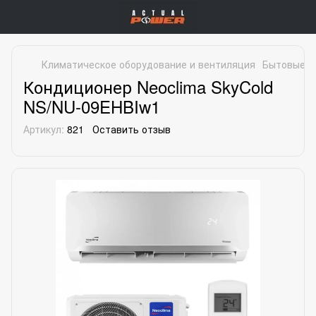
Климатическое оборудование и вентиляция
Бытовые к
Кондиционер Neoclima SkyCold
NS/NU-09EHBIw1
Артикул:
821
Оставить отзыв