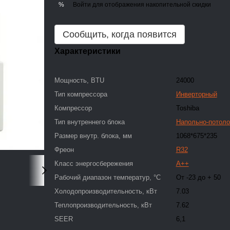
Войти
для отображения накопительной скидки
%
Сообщить, когда появится
Характеристики
Мощность, BTU
24000
Тип компрессора
Инверторный
Компрессор
Toshiba
Тип внутреннего блока
Напольно-потол
Размер внутр. блока, мм
1068*675*235
Фреон
R32
Класс энергосбережения
A++
Рабочий диапазон температур, °С
От -23 до + 50
Холодопроизводительность, кВт
7.03
Теплопроизводительность, кВт
7.62
SEER
6,1