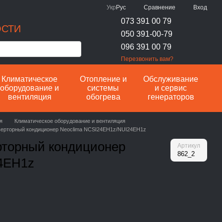
Сравнение
Укр
Рус
Вход
073 391 00 79
ОСТИ
050 391-00-79
096 391 00 79
Перезвонить вам?
Климатическое
Отопление и
Обслуживание
оборудование и
системы
и сервис
вентиляция
обогрева
генераторов
я
Климатическое оборудование и вентиляция
верторный кондиционер Neoclima NCSI24EH1z/NUI24EH1z
рторный кондиционер
Артикул
862_2
4EH1z