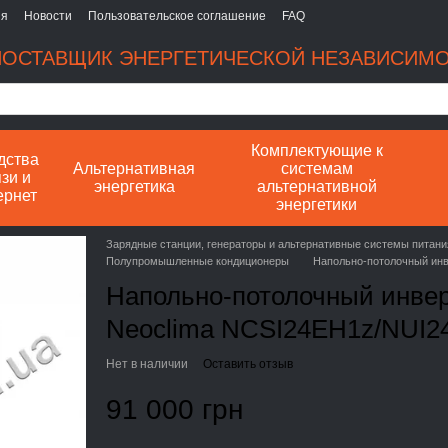
ия
Новости
Пользовательское соглашение
FAQ
ОСТАВЩИК ЭНЕРГЕТИЧЕСКОЙ НЕЗАВИСИМ
Комплектующие к
дства
Альтернативная
системам
зи и
энергетика
альтернативной
ернет
энергетики
Зарядные станции, генераторы и альтернативные системы питани
Полупромышленные кондиционеры
Напольно-потолочный ин
Напольно-потолочный инве
Neoclima NCSI24EH1z/NUI2
Нет в наличии
Оставить отзыв
91 000 грн