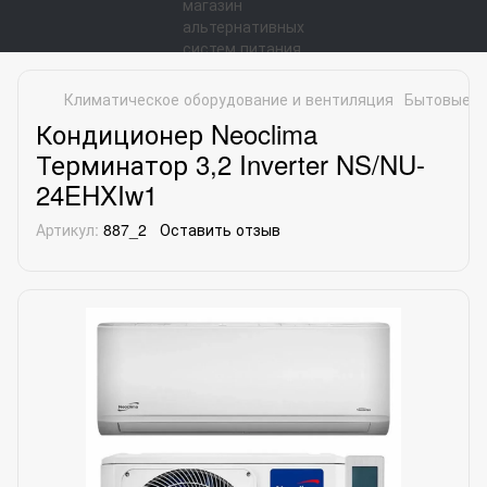
Климатическое оборудование и вентиляция
Бытовые к
Кондиционер Neoclima
Терминатор 3,2 Inverter NS/NU-
24EHXIw1
Артикул:
887_2
Оставить отзыв