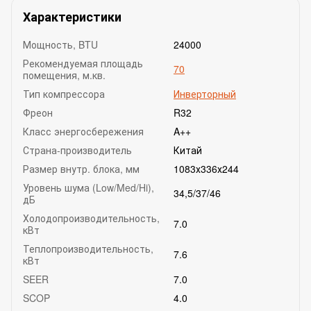
Характеристики
Мощность, BTU
24000
Рекомендуемая площадь
70
помещения, м.кв.
Тип компрессора
Инверторный
Фреон
R32
Класс энергосбережения
A++
Страна-производитель
Китай
Размер внутр. блока, мм
1083х336х244
Уровень шума (Low/Med/Hi),
34,5/37/46
дБ
Холодопроизводительность,
7.0
кВт
Теплопроизводительность,
7.6
кВт
SEER
7.0
SCOP
4.0