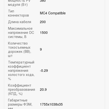
мощность PV
380
модуля (Вт)
Тип
MC4 Compatible
коннекторов
Длина кабеля
200
Максимальное
напряжение DC
1500
системы, В
Количество
токосъемных
9
дорожек (BB),
шт
Температурный
коэффициент
напряжения
-0.29
холостого хода,
%
Коэффициент
преобразования
20.9
(КПД, %)
Габаритные
размеры ФЭМ,
1755х1038х35
мм