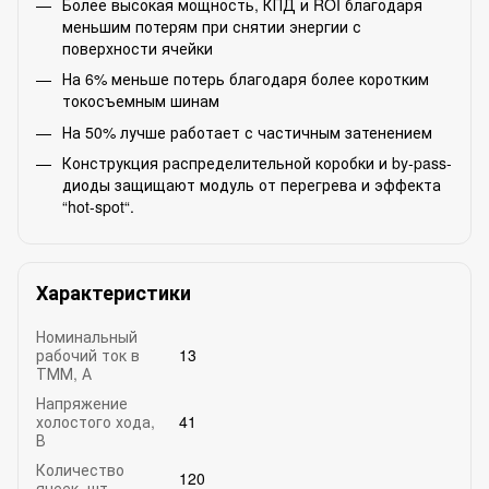
Более высокая мощность, КПД и ROI благодаря
меньшим потерям при снятии энергии с
поверхности ячейки
На 6% меньше потерь благодаря более коротким
токосъемным шинам
На 50% лучше работает с частичным затенением
Конструкция распределительной коробки и by-pass-
диоды защищают модуль от перегрева и эффекта
“hot-spot“.
Характеристики
Номинальный
рабочий ток в
13
ТММ, А
Напряжение
холостого хода,
41
В
Количество
120
ячеек, шт