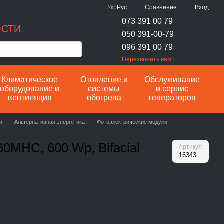
Сравнение
Укр
Рус
Вход
073 391 00 79
ОСТИ
050 391-00-79
096 391 00 79
Перезвонить вам?
Климатическое
Отопление и
Обслуживание
оборудование и
системы
и сервис
вентиляция
обогрева
генераторов
я
Альтернативная энергетика
Фотоэлектрические модули
60MHC, 600 Wp, Bifacial
Артикул
16343