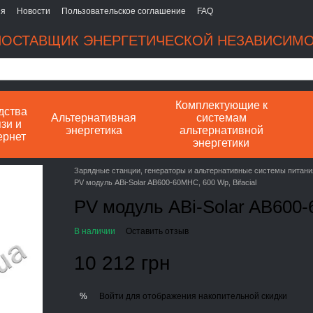
ия
Новости
Пользовательское соглашение
FAQ
ОСТАВЩИК ЭНЕРГЕТИЧЕСКОЙ НЕЗАВИСИМ
Комплектующие к
дства
Альтернативная
системам
зи и
энергетика
альтернативной
ернет
энергетики
Зарядные станции, генераторы и альтернативные системы питани
PV модуль ABi-Solar AB600-60MHC, 600 Wp, Bifacial
PV модуль ABi-Solar AB600-
В наличии
Оставить отзыв
10 212 грн
Войти
для отображения накопительной скидки
%