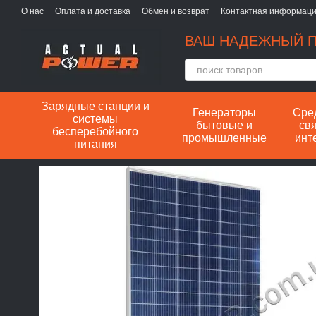
Перейти к основному контенту
О нас
Оплата и доставка
Обмен и возврат
Контактная информац
ВАШ НАДЕЖНЫЙ П
Зарядные станции и
Генераторы
Сре
системы
бытовые и
свя
бесперебойного
промышленные
инт
питания