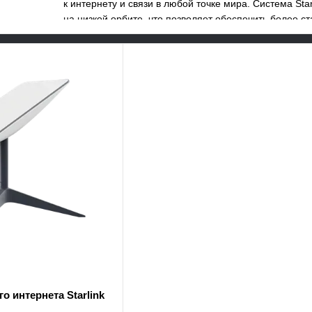
к интернету и связи в любой точке мира. Система Sta
на низкой орбите, что позволяет обеспечить более 
спутниковыми системами. Благодаря этому, Starlink 
любой точке мира, даже в тех, где нет доступа к тра
о интернета Starlink