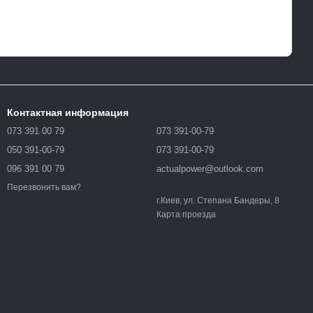
Контактная информация
073 391 00 79
073 391-00-79
050 391-00-79
073 391-00-79
096 391 00 79
actualpower@outlook.com
Перезвонить вам?
г.Киев, ул. Степана Бандеры, 8
Карта проезда