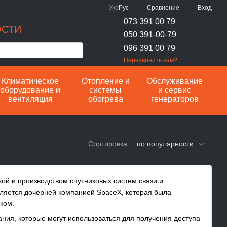
Сравнение
Укр
Рус
Вход
073 391 00 79
ОСТИ
050 391-00-79
096 391 00 79
Перезвонить вам?
Климатическое
Отопление и
Обслуживание
оборудование и
системы
и сервис
вентиляция
обогрева
генераторов
Сортировка:
по популярности
ткой и производством спутниковых систем связи и
вляется дочерней компанией SpaceX, которая была
ком.
ания, которые могут использоваться для получения доступа