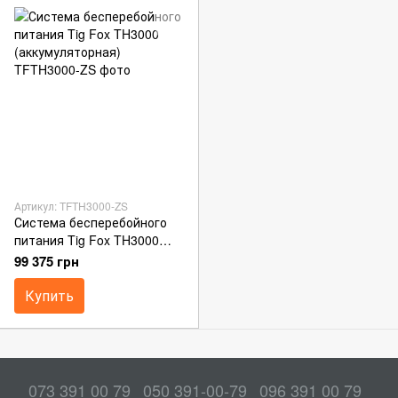
Артикул: TFTH3000-ZS
Система бесперебойного
питания Tig Fox TH3000
(аккумуляторная)
99 375 грн
Купить
073 391 00 79
050 391-00-79
096 391 00 79