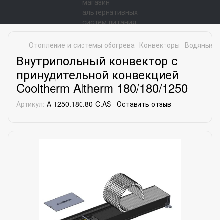
Отопление и системы обогрева
Конвекторы
Водяные к
Внутрипольный конвектор с
принудительной конвекцией
Cooltherm Altherm 180/180/1250
Артикул:
А-1250.180.80-C.AS
Оставить отзыв