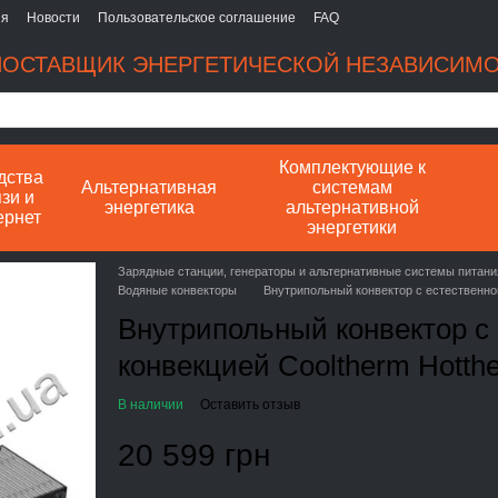
ия
Новости
Пользовательское соглашение
FAQ
ОСТАВЩИК ЭНЕРГЕТИЧЕСКОЙ НЕЗАВИСИМ
Комплектующие к
дства
Альтернативная
системам
зи и
энергетика
альтернативной
ернет
энергетики
Зарядные станции, генераторы и альтернативные системы питани
Водяные конвекторы
Внутрипольный конвектор с естественной
Внутрипольный конвектор с
конвекцией Cooltherm Hotth
В наличии
Оставить отзыв
20 599 грн