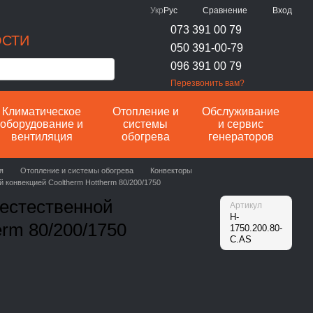
Сравнение
Укр
Рус
Вход
073 391 00 79
ОСТИ
050 391-00-79
096 391 00 79
Перезвонить вам?
Климатическое
Отопление и
Обслуживание
оборудование и
системы
и сервис
вентиляция
обогрева
генераторов
я
Отопление и системы обогрева
Конвекторы
 конвекцией Cooltherm Hottherm 80/200/1750
 естественной
Артикул
H-
erm 80/200/1750
1750.200.80-
C.AS