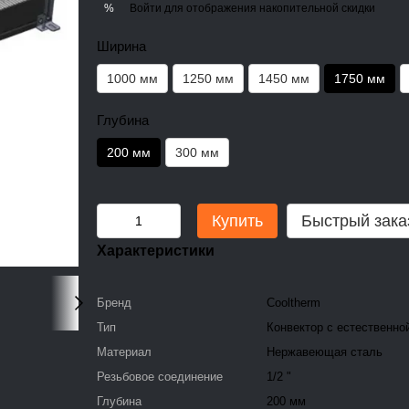
Войти
для отображения накопительной скидки
%
Ширина
1000 мм
1250 мм
1450 мм
1750 мм
Глубина
200 мм
300 мм
Купить
Быстрый зака
Характеристики
Бренд
Cooltherm
Тип
Конвектор с естественно
Материал
Нержавеющая сталь
Резьбовое соединение
1/2 "
Глубина
200 мм