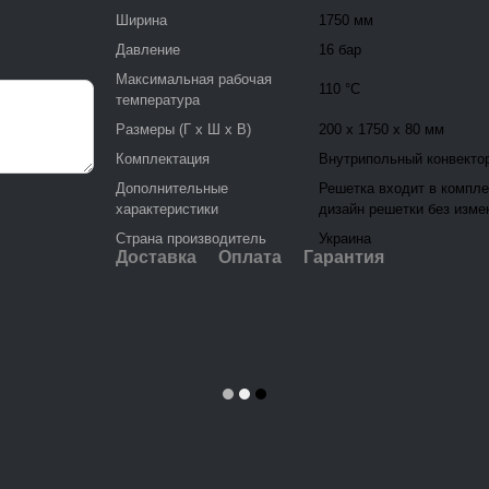
Ширина
1750 мм
Давление
16 бар
Максимальная рабочая
110 °C
температура
Размеры (Г x Ш x В)
200 x 1750 x 80 мм
Комплектация
Внутрипольный конвекто
Дополнительные
Решетка входит в компле
характеристики
дизайн решетки без изме
Страна производитель
Украина
Доставка
Оплата
Гарантия