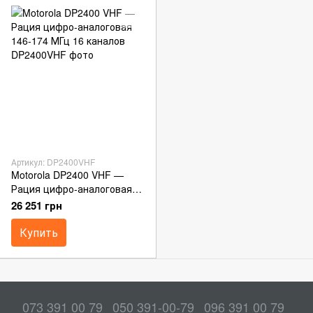
Артикул: DP2400VHF
Motorola DP2400 VHF —
Рация цифро-аналоговая
146-174 МГц 16 каналов
26 251 грн
Купить
073 391 00 79
050 391-00-79
096 391 00 79