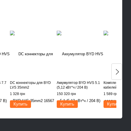
 7.7
DC коннекторы для BYD
Аккумулятор BYD HVS 5.1
Комплект соеди
LVS 35mm2
(5,12 кВт*ч / 204 В)
кабелей для Dy
1 328 грн
150 320 грн
1 589 грн
Купить
Купить
Купить