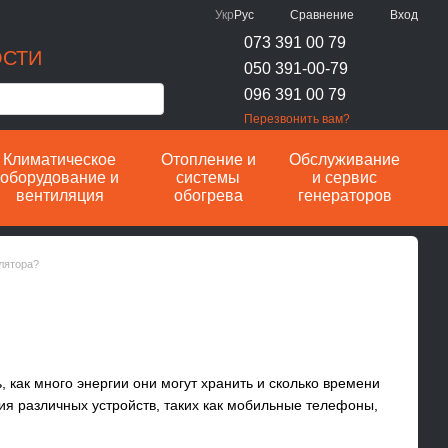
Сравнение
Укр
Рус
Вход
073 391 00 79
ОСТИ
050 391-00-79
096 391 00 79
Перезвонить вам?
Климатическое
Отопление и
Обслуживание
оборудование и
системы
и сервис
вентиляция
обогрева
генераторов
лятора?
 как много энергии они могут хранить и сколько времени
ния различных устройств, таких как мобильные телефоны,