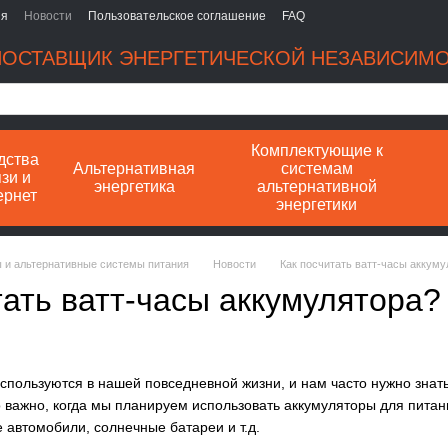
ия
Новости
Пользовательское соглашение
FAQ
ОСТАВЩИК ЭНЕРГЕТИЧЕСКОЙ НЕЗАВИСИМ
Комплектующие к
дства
Альтернативная
системам
зи и
энергетика
альтернативной
ернет
энергетики
ы и альтернативные системы питания
Новости
Как посчитать ватт-часы аккуму
тать ватт-часы аккумулятора?
пользуются в нашей повседневной жизни, и нам часто нужно знать,
о важно, когда мы планируем использовать аккумуляторы для пита
е автомобили, солнечные батареи и т.д.