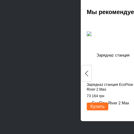
Мы рекоменду
Заряднаz станция EcoFlow
River 2 Max
73 164 грн
Купить