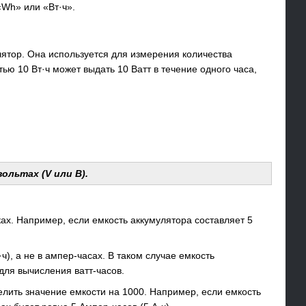
«Wh» или «Вт·ч».
лятор. Она используется для измерения количества
ью 10 Вт·ч может выдать 10 Ватт в течение одного часа,
ольтах (V или В).
ках. Например, если емкость аккумулятора составляет 5
), а не в ампер-часах. В таком случае емкость
для вычисления ватт-часов.
лить значение емкости на 1000. Например, если емкость