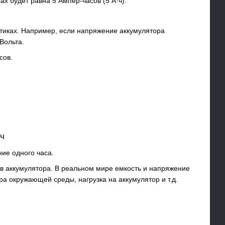
ах будет равна 5 Ампер-часов (5 А·ч).
стиках. Например, если напряжение аккумулятора
Вольта.
сов.
·ч
ние одного часа.
ов аккумулятора. В реальном мире емкость и напряжение
ра окружающей среды, нагрузка на аккумулятор и т.д.