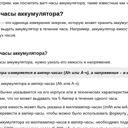
отрим, как посчитать ватт-часы аккумулятора, также известные как 
т-часы аккумулятора?
) – это единица измерения энергии, которую может хранить аккуму
 выдать аккумулятор в течение часа. Например, аккумулятор емкост
ух часов.
-часы аккумулятора?
асы аккумулятора, нужно узнать его емкость и напряжение.
а измеряется в ампер-часах (Ah или А·ч), а напряжение – в в
 аккумулятора в ампер-часах (Ah или А·ч).
бычно указывается на его корпусе или в технических характеристи
ем, что он может выдавать ток 5 Ампер в течение одного часа.
ров емкость может быть указана в миллиампер-часах (mAh или мА·ч
перевести в ампер-часы, чтобы можно было использовать формулу 
аккумулятора из миллиампер-часов в ампер-часы, необходимо поде