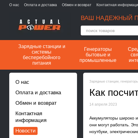
Перейти к основному контенту
О нас
Оплата и доставка
Обмен и возврат
Контактная информац
ВАШ НАДЕЖНЫЙ П
Зарядные станции и
Генераторы
Сре
системы
бытовые и
свя
бесперебойного
промышленные
инт
питания
О нас
Зарядные станции, генератор
Как посчи
Оплата и доставка
Обмен и возврат
14 апреля 2023
Контактная
Аккумуляторы широко ис
информация
они могут работать. Эт
Новости
ноутбуки, электрически