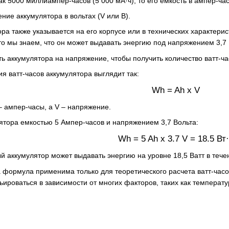
ак 5000 миллиампер-часов (5 000 мА·ч), то его емкость в ампер-час
ние аккумулятора в вольтах (V или В).
ра также указывается на его корпусе или в технических характери
 то мы знаем, что он может выдавать энергию под напряжением 3,7 
ь аккумулятора на напряжение, чтобы получить количество ватт-ча
 ватт-часов аккумулятора выглядит так:
Wh = Ah x V
 – ампер-часы, а V – напряжение.
ятора емкостью 5 Ампер-часов и напряжением 3,7 Вольта:
Wh = 5 Ah x 3.7 V = 18.5 Вт
ый аккумулятор может выдавать энергию на уровне 18,5 Ватт в тече
та формула применима только для теоретического расчета ватт-час
ьироваться в зависимости от многих факторов, таких как температу